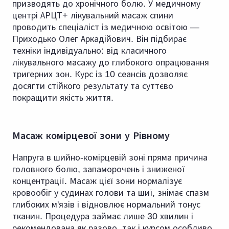
призводять до хронічного болю. У медичному
центрі АРЦТ+ лікувальний масаж спини
проводить спеціаліст із медичною освітою —
Приходько Олег Аркадійович. Він підбирає
техніки індивідуально: від класичного
лікувального масажу до глибокого опрацювання
тригерних зон. Курс із 10 сеансів дозволяє
досягти стійкого результату та суттєво
покращити якість життя.
Масаж комірцевої зони у Рівному
Напруга в шийно-комірцевій зоні пряма причина
головного болю, запаморочень і зниженої
концентрації. Масаж цієї зони нормалізує
кровообіг у судинах голови та шиї, знімає спазм
глибоких м'язів і відновлює нормальний тонус
тканин. Процедура займає лише 30 хвилин і
рекомендована як разово, так і курсом особливо