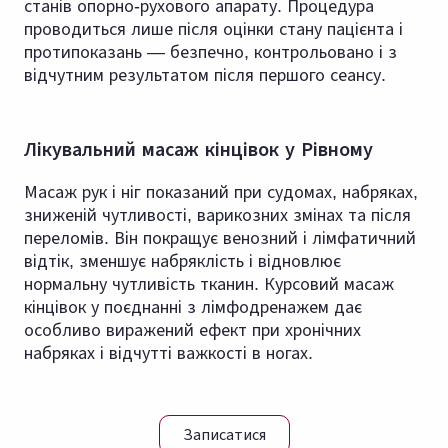
станів опорно-рухового апарату. Процедура
проводиться лише після оцінки стану пацієнта і
протипоказань — безпечно, контрольовано і з
відчутним результатом після першого сеансу.
Лікувальний масаж кінцівок у Рівному
Масаж рук і ніг показаний при судомах, набряках,
зниженій чутливості, варикозних змінах та після
переломів. Він покращує венозний і лімфатичний
відтік, зменшує набряклість і відновлює
нормальну чутливість тканин. Курсовий масаж
кінцівок у поєднанні з лімфодренажем дає
особливо виражений ефект при хронічних
набряках і відчутті важкості в ногах.
Записатися