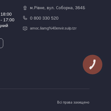
м.Рівне, вул. Соборна, 364Б
 18:00
0 800 330 520
- 17:00
дний
a
moc.liamg%40envir.sulp.tzr
КНОПКА
ЗВ'ЯЗКУ
Всі права захищено