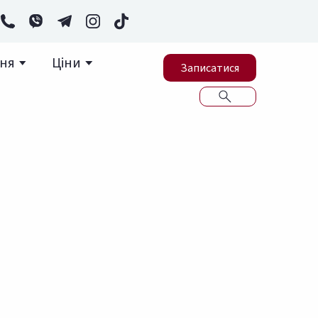
ння
Ціни
Записатися