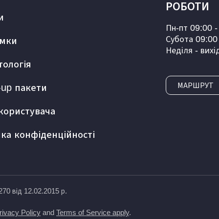
РОБОТИ
и
Пн-пт 09:00 -
Субота 09:00 
мки
Неділя - вихі
тологія
МАРШРУТ
-up пакети
 користувача
ика конфіденційності
70 від 12.02.2015 р.
rivacy Policy
and
Terms of Service apply
.