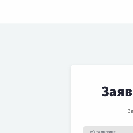
Заяв
За