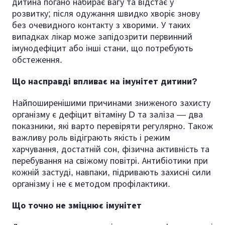
дитина погано набирає вагу та відстає у
розвитку; після одужання швидко хворіє знову
без очевидного контакту з хворими. У таких
випадках лікар може запідозрити первинний
імунодефіцит або інші стани, що потребують
обстеження.
Що насправді впливає на імунітет дитини?
Найпоширенішими причинами зниженого захисту
організму є дефіцит вітаміну D та заліза — два
показники, які варто перевіряти регулярно. Також
важливу роль відіграють якість і режим
харчування, достатній сон, фізична активність та
перебування на свіжому повітрі. Антибіотики при
кожній застуді, навпаки, підривають захисні сили
організму і не є методом профілактики.
Що точно не зміцнює імунітет